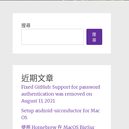
搜尋
搜
尋
近期文章
Fixed GitHub: Support for password
authentication was removed on
August 13, 2021
Setup android-uiconductor for Mac
OS
使用 Homebrew 在 MacOS BigSur