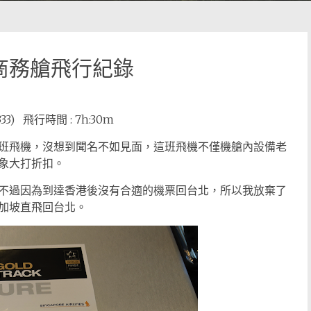
N 商務艙飛行紀錄
A333) 飛行時間 : 7h:30m
班飛機，沒想到聞名不如見面，這班飛機不僅機艙內設備老
象大打折扣。
不過因為到達香港後沒有合適的機票回台北，所以我放棄了
加坡直飛回台北。