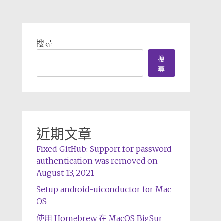
搜尋
搜
尋
近期文章
Fixed GitHub: Support for password
authentication was removed on
August 13, 2021
Setup android-uiconductor for Mac
OS
使用 Homebrew 在 MacOS BigSur