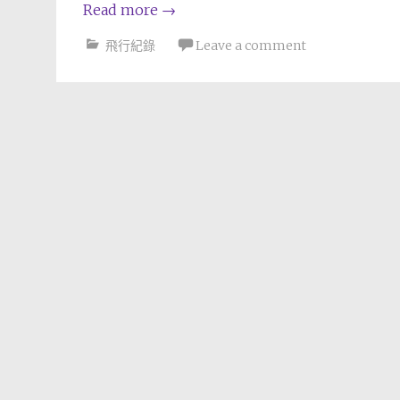
Read more
→
飛行紀錄
Leave a comment