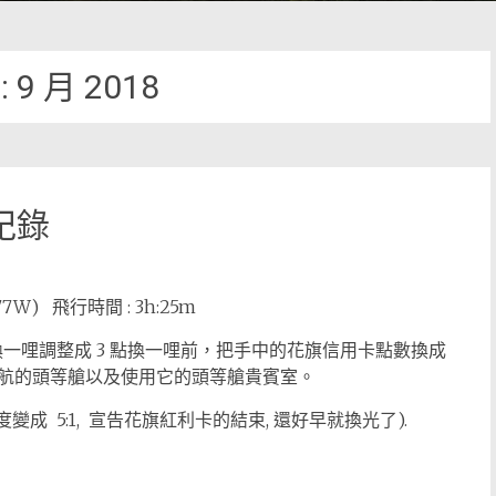
:
9 月 2018
行紀錄
B77W) 飛行時間 : 3h:25m
2 點換一哩調整成 3 點換一哩前，把手中的花旗信用卡點數換成
航的頭等艙以及使用它的頭等艙貴賓室。
率即將再度變成 5:1, 宣告花旗紅利卡的結束, 還好早就換光了).