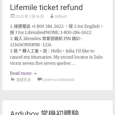
Lifemile ticket refund
2021 年 3 月 14 日
Gilbert
1. 接通電話 +1 800 284 2622 ，按 2 for English，
按 3 for LifemilesPHONE: 1-800-284-2622
2. 輸入 lifemiles 常客號碼和 PIN 碼ID :
1234567890PIN : 1234
3. 按 * 轉人工後，說：Hello，Julia, I’d like to
cancel my itineraries. My record locator is Zulu
victor seven five seven quebec …
Read more
→
旅遊生活
Leave a comment
Arduboy 掌機初體驗