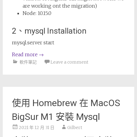
are working ont the migration)
Node: 10.15.0
2、mysql Installation
mysql.server start
Read more
→
軟件筆記
Leave a comment
使用 Homebrew 在 MacOS
BigSur M1 安裝 Mysql
2021 年 12 月 31 日
Gilbert