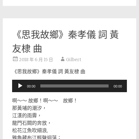
《思我故鄉》秦孝儀 詞 黃
友棣 曲
2018 年 6 月 15 日
Gilbert
《思我故鄉》秦孝儀 詞 黃友棣 曲
音
00:00
00:00
訊
播
啊～～ 故鄉！啊～～ 故鄉！
放
那黃埔的潮汐，
器
江漢的雨霽，
龍門石闕的奔放，
松花江魚吹細浪,
雅魯藏布江輕聲迴蕩；