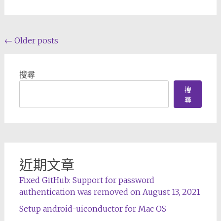
Posts
←
Older posts
navigation
搜尋
搜
尋
近期文章
Fixed GitHub: Support for password
authentication was removed on August 13, 2021
Setup android-uiconductor for Mac OS