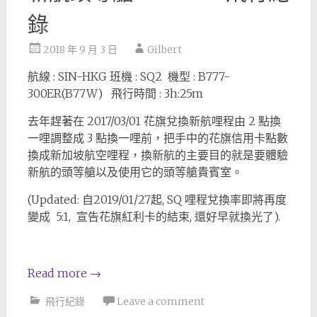
錄
2018 年 9 月 3 日
Gilbert
航線 : SIN-HKG 班機 : SQ2 機型 : B777-
300ER(B77W) 飛行時間 : 3h:25m
去年趕著在 2017/03/01 花旗兌換新航哩程由 2 點換
一哩調整成 3 點換一哩前，把手中的花旗信用卡點數
換成新加坡航空哩程，換新航的主要目的就是要體驗
新航的頭等艙以及使用它的頭等艙貴賓室。
(Updated: 自2019/01/27起, SQ 哩程兌換率即將再度
變成 5:1, 宣告花旗紅利卡的結束, 還好早就換光了).
Read more
→
飛行紀錄
Leave a comment