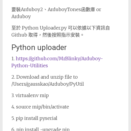
要裝Arduboy2、ArduboyTones函數庫 or
Arduboy
至於 Python Uploader.py 可以依據以下資訊自
Github 取得，然後按照指示安裝。
Python uploader
1.
https://github.com/MrBlinky/Arduboy-
Python-Utilities
2. Download and unzip file to
/Users/gausskao/Arduboy/PyUtil
3. virtualenv mip
4. source mip/bin/activate
5. pip install pyserial
6. pip install -upgrade pip