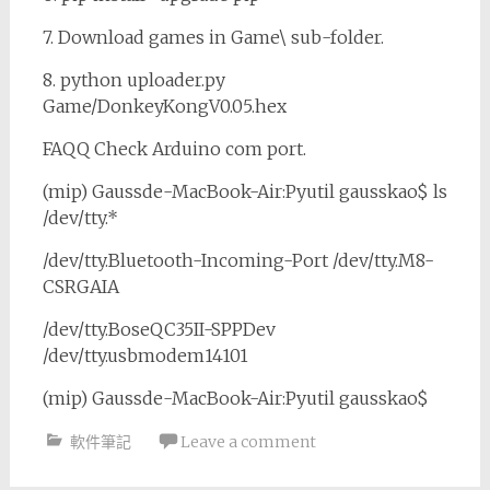
7. Download games in Game\ sub-folder.
8. python uploader.py
Game/DonkeyKongV0.05.hex
FAQQ Check Arduino com port.
(mip) Gaussde-MacBook-Air:Pyutil gausskao$ ls
/dev/tty.*
/dev/tty.Bluetooth-Incoming-Port /dev/tty.M8-
CSRGAIA
/dev/tty.BoseQC35II-SPPDev
/dev/tty.usbmodem14101
(mip) Gaussde-MacBook-Air:Pyutil gausskao$
軟件筆記
Leave a comment