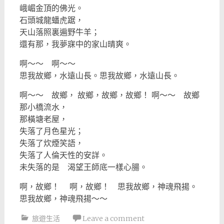
峨嵋金頂的佛光。
石頭城龍蟠虎踞，
天山落照裏遍野牛羊；
還有那，我夢寐中的家山晴爽。
啊～～ 啊～～
思我故鄉，水遠山長。思我故鄉，水遠山長。
啊～～ 故鄉， 故鄉，故鄉，故鄉！ 啊～～ 故鄉
那小橋流水，
那橫塘老屋，
失落了月色星光；
失落了炊煙笑語，
失落了人倫天性的安詳。
未失落的是 渴望王師底一樣心腸。
啊，故鄉！ 啊，故鄉！ 思我故鄉，神魂飛揚。
思我故鄉，神魂飛揚～～
旅遊生活
Leave a comment