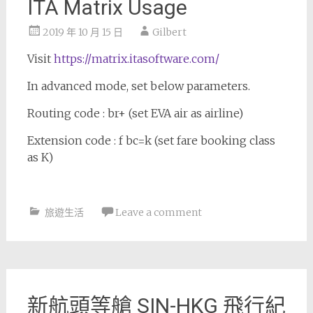
ITA Matrix Usage
2019 年 10 月 15 日
Gilbert
Visit
https://matrix.itasoftware.com/
In advanced mode, set below parameters.
Routing code : br+ (set EVA air as airline)
Extension code : f bc=k (set fare booking class
as K)
旅遊生活
Leave a comment
新航頭等艙 SIN-HKG 飛行紀