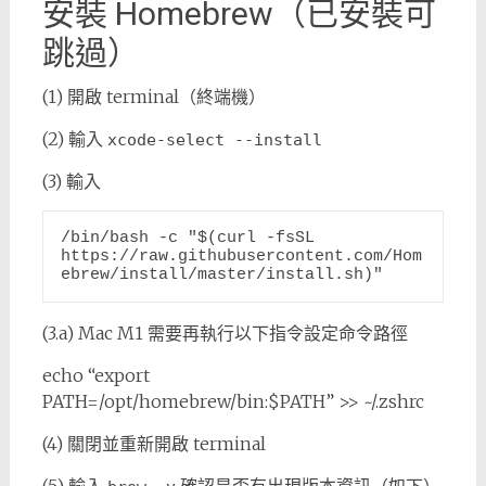
安裝 Homebrew（已安裝可
跳過）
(1) 開啟 terminal（終端機）
(2) 輸入
xcode-select --install
(3) 輸入
/bin/bash -c "$(curl -fsSL 
https://raw.githubusercontent.com/Hom
ebrew/install/master/install.sh)"
(3.a) Mac M1 需要再執行以下指令設定命令路徑
echo “export
PATH=/opt/homebrew/bin:$PATH” >> ~/.zshrc
(4) 關閉並重新開啟 terminal