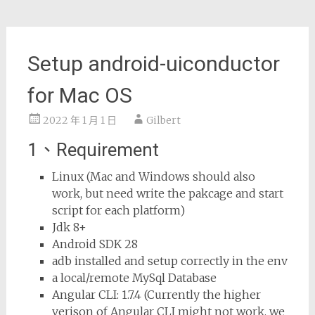
Setup android-uiconductor
for Mac OS
2022 年 1 月 1 日
Gilbert
1、Requirement
Linux (Mac and Windows should also
work, but need write the pakcage and start
script for each platform)
Jdk 8+
Android SDK 28
adb installed and setup correctly in the env
a local/remote MySql Database
Angular CLI: 1.7.4 (Currently the higher
verison of Angular CLI might not work. we