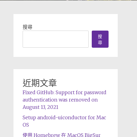
搜尋
搜
尋
近期文章
Fixed GitHub: Support for password
authentication was removed on
August 13, 2021
Setup android-uiconductor for Mac
OS
使用 Homebrew 在 MacOS BigSur