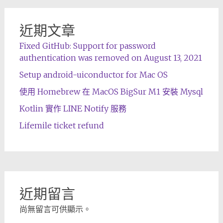
近期文章
Fixed GitHub: Support for password
authentication was removed on August 13, 2021
Setup android-uiconductor for Mac OS
使用 Homebrew 在 MacOS BigSur M1 安裝 Mysql
Kotlin 實作 LINE Notify 服務
Lifemile ticket refund
近期留言
尚無留言可供顯示。